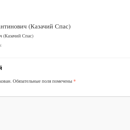
нтинович (Казачий Спас)
 (Казачий Спас)
у
.
й
*
кован.
Обязательные поля помечены