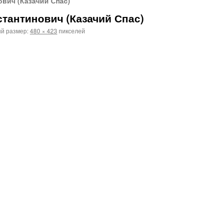
вич (Казачий Спас)
стантинович (Казачий Спас)
й размер:
480 × 423
пикселей