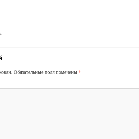
у
.
й
*
кован.
Обязательные поля помечены