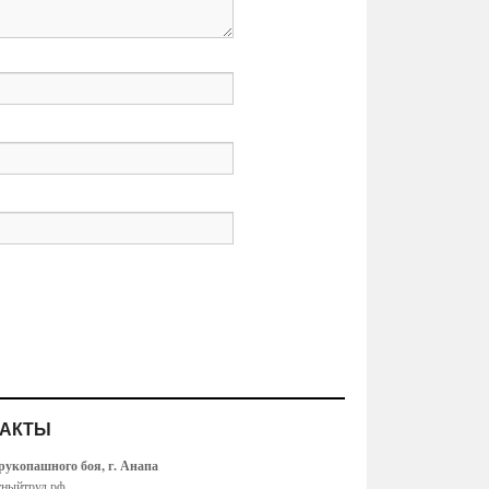
ТАКТЫ
укопашного боя, г. Анапа
ныйтруд.рф