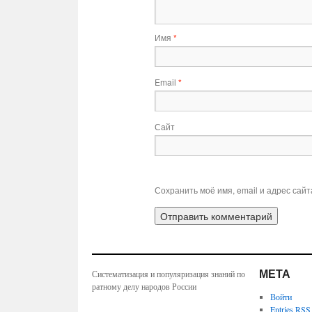
Имя
*
Email
*
Сайт
Сохранить моё имя, email и адрес сай
МЕТА
Систематизация и популяризация знаний по
ратному делу народов России
Войти
Entries
RSS