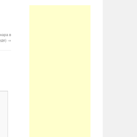
нара в
оде)
→