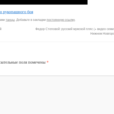
го рукопашного боя
ками
танцы
. Добавьте в закладки
постоянную ссылку
.
й
Федор Степовой: русский мужской пляс (+ видео семи
Нижнем Новгор
*
зательные поля помечены