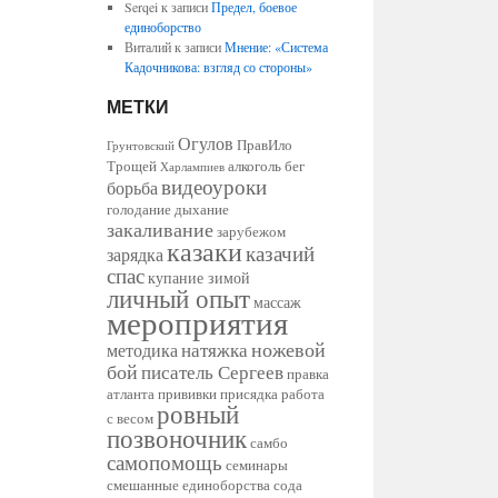
Serqei
к записи
Предел, боевое
единоборство
Виталий
к записи
Мнение: «Система
Кадочникова: взгляд со стороны»
МЕТКИ
Огулов
ПравИло
Грунтовский
Трощей
алкоголь
бег
Харлампиев
видеоуроки
борьба
голодание
дыхание
закаливание
зарубежом
казаки
казачий
зарядка
спас
купание зимой
личный опыт
массаж
мероприятия
ножевой
натяжка
методика
бой
писатель Сергеев
правка
атланта
прививки
присядка
работа
ровный
с весом
позвоночник
самбо
самопомощь
семинары
смешанные единоборства
сода