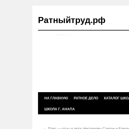
Ратныйтруд.рф
Перейти
НА ГЛАВНУЮ
РАТНОЕ ДЕЛО
КАТАЛОГ ШКО
к
ШКОЛА Г. АНАПА
содержимому
←
Пляс — отцы и дети: Нестеровы Степан и Елисе