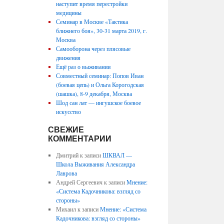
наступит время перестройки
медицины
Семинар в Москве «Тактика
ближнего боя», 30-31 марта 2019, г.
Москва
Самооборона через плясовые
движения
Ещё раз о выживании
Совместный семинар: Попов Иван
(боевая цепь) и Ольга Корогодская
(шашка), 8-9 декабря, Москва
Шод сан лат — ингушское боевое
искусство
СВЕЖИЕ
КОММЕНТАРИИ
Дмитрий
к записи
ШКВАЛ —
Школа Выживания Александра
Лаврова
Андрей Сергеевич
к записи
Мнение:
«Система Кадочникова: взгляд со
стороны»
Михаил
к записи
Мнение: «Система
Кадочникова: взгляд со стороны»