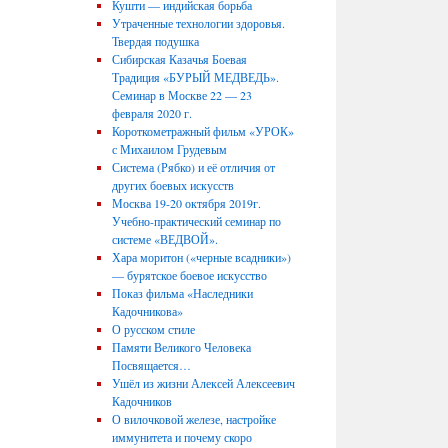
Кушти — индийская борьба
Утраченные технологии здоровья.
Твердая подушка
Сибирская Казачья Боевая
Традиция «БУРЫЙ МЕДВЕДЬ».
Семинар в Москве 22 — 23
февраля 2020 г.
Короткометражный фильм «УРОК»
с Михаилом Грудевым
Система (Рябко) и её отличия от
других боевых искусств
Москва 19-20 октября 2019г.
Учебно-практический семинар по
системе «ВЕДВОЙ».
Хара моритон («черные всадники»)
— бурятское боевое искусство
Показ фильма «Наследники
Кадочникова»
О русском стиле
Памяти Великого Человека
Посвящается…
Ушёл из жизни Алексей Алексеевич
Кадочников
О вилочковой железе, настройке
иммунитета и почему скоро