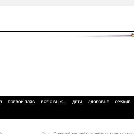
Л
БОЕВОЙ ПЛЯС
ВСЁ О ВЫЖ…
ДЕТИ
ЗДОРОВЬЕ
ОРУЖИЕ
й
Федор Степовой: русский мужской пляс (+ видео семи