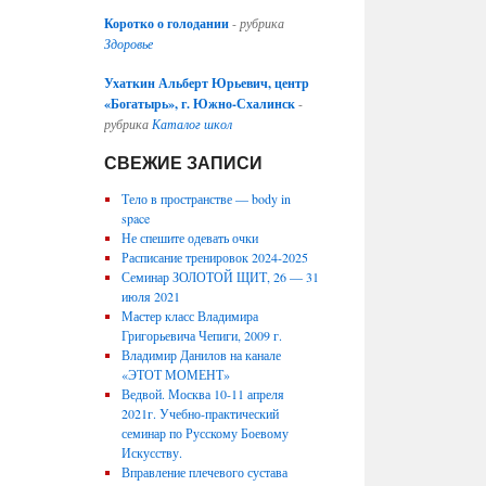
Коротко о голодании
-
рубрика
Здоровье
Ухаткин Альберт Юрьевич, центр
«Богатырь», г. Южно-Схалинск
-
рубрика
Каталог школ
СВЕЖИЕ ЗАПИСИ
Тело в пространстве — body in
space
Не спешите одевать очки
Расписание тренировок 2024-2025
Семинар ЗОЛОТОЙ ЩИТ, 26 — 31
июля 2021
Мастер класс Владимира
Григорьевича Чепиги, 2009 г.
Владимир Данилов на канале
«ЭТОТ МОМЕНТ»
Ведвой. Москва 10-11 апреля
2021г. Учебно-практический
семинар по Русскому Боевому
Искусству.
Вправление плечевого сустава