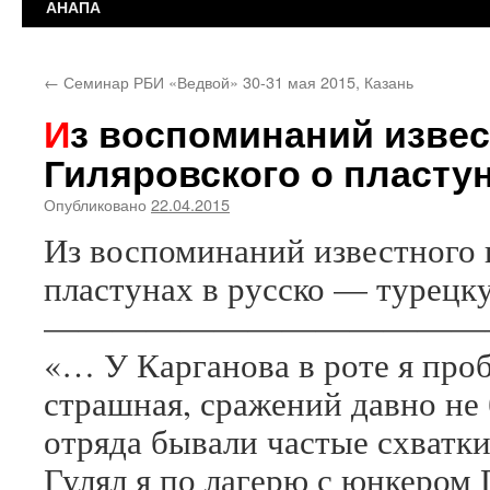
АНАПА
←
Семинар РБИ «Ведвой» 30-31 мая 2015, Казань
Из воспоминаний известного писателя В.
Гиляровского о пласту
Опубликовано
22.04.2015
Из воспоминаний известного п
пластунах в русско — турецк
—————————————
«… У Карганова в роте я проб
страшная, сражений давно не 
отряда бывали частые схватки
Гулял я по лагерю с юнкером