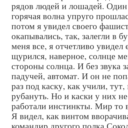
рядов людей и лошадей. Один 
горячая волна упруго прошлас
потом я увидел своего фашист
окапывались, так, залегли в б
меня все, я отчетливо увидел е
щурился, наверное, солнце ме
стороны солнца. И без звука за
падучей, автомат. И он не попа
раз под каску, как учили, тут,
рубануть. Но и каски у них н
работали инстинкты. Мир то 
Я видел, как винтом вворачив
командир другого полка Соко