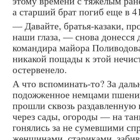
этому времени с тяжелым ране
а старший брат погиб еще в 4
— Давайте, братья-казаки, пр
наши глаза, — снова донесся 
командира майора Поливодова
никакой пощады к этой нечист
остервенело.
А что вспоминать-то? За даль
подожженное немцами пшенич
прошли сквозь раздавленную 
через сады, огороды — на тан
гонялись за не сумевшими сп
женщинами, стариками, забив