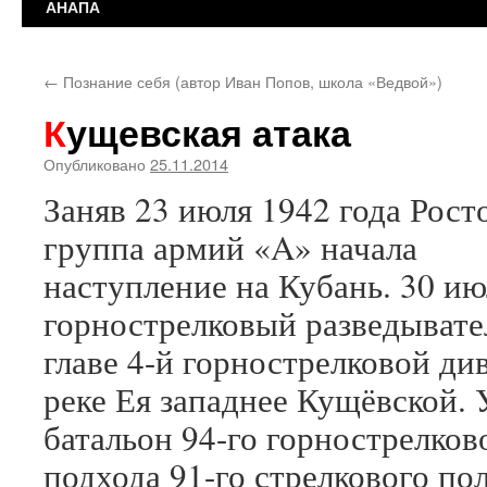
АНАПА
←
Познание себя (автор Иван Попов, школа «Ведвой»)
Кущевская атака
Опубликовано
25.11.2014
Заняв 23 июля 1942 года Рост
группа армий «A» начала
наступление на Кубань. 30 ию
горнострелковый разведывате
главе 4-й горнострелковой ди
реке Ея западнее Кущёвской.
батальон 94-го горнострелков
подхода 91-го стрелкового пол