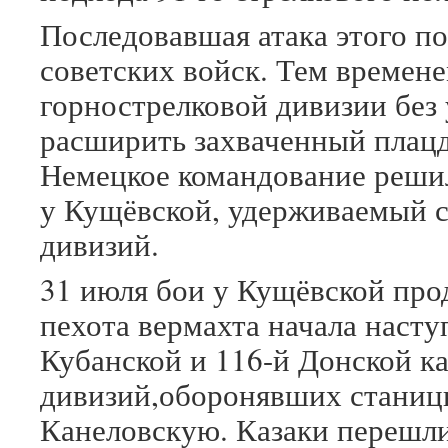
Последовавшая атака этого по
советских войск. Тем времен
горнострелковой дивизии без
расширить захваченный плацд
Немецкое командование реши
у Кущёвской, удерживаемый с
дивизий.
31 июля бои у Кущёвской про
пехота вермахта начала насту
Кубанской и 116-й Донской к
дивизий,оборонявших стани
Канеловскую. Казаки перешли