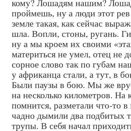
кому? Лошадям нашим? Лоша
проймешь, ну а люди этот рев
земле такая, как сейчас выра
шла. Вопли, стоны, ругань. Г
ну а мы кроем их своими «эт
материться не умел, отец не д
сорное слово так по губам на
у африканца стали, а тут, в бо
Были паузы в бою. Мы же вру
на несколько километров. На 
помнится, разметали что-то в
чадно дымили два подбитых та
трупы. В себя начал приходит