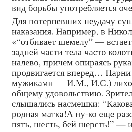
вид борьбы употребляется оче
Для потерпевших неудачу су
наказания. Например, в Нико
«“отбивает шемелу” — встает
задней части тела часто колот
налево, причем опираясь рука
продвигается вперед… Парни 
мужиками — И.М., И.С.) лихо
общему удовольствию. Зрители
слышались насмешки: “Каковы
родная матка!А ну-ко еще разок
пять, шесть, бей шерсть!” — 