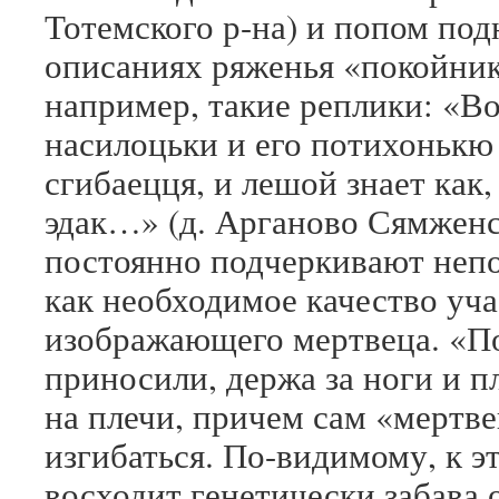
Тотемского р-на) и попом под
описаниях ряженья «покойник
например, такие реплики: «Во
насилоцьки и его потихонькю 
сгибаецця, и лешой знает как,
эдак…» (д. Арганово Сямженс
постоянно подчеркивают непо
как необходимое качество уч
изображающего мертвеца. «П
приносили, держа за ноги и п
на плечи, причем сам «мертв
изгибаться. По-видимому, к э
восходит генетически забава 