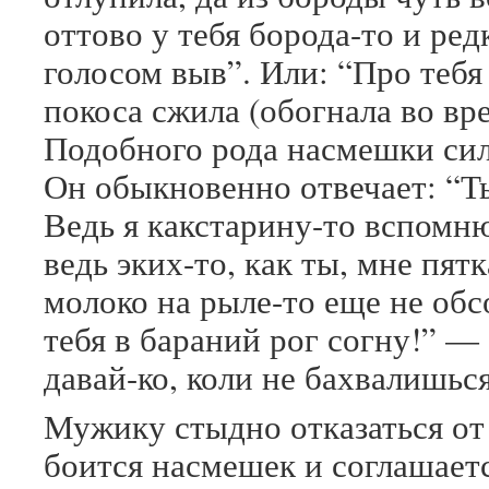
оттово у тебя борода-то и ред
голосом выв”. Или: “Про тебя 
покоса сжила (обогнала во вр
Подобного рода насмешки си
Он обыкновенно отвечает: “Ты
Ведь я какстарину-то вспомню
ведь эких-то, как ты, мне пят
молоко на рыле-то еще не обсо
тебя в бараний рог согну!” — 
давай-ко, коли не бахвалишься
Мужику стыдно отказаться от 
боится насмешек и соглашаетс