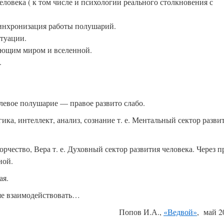
ловека ( к том числе и психологии реального столкновения с
синхронизация работы полушарий.
итуации.
ающим миром и вселенной.
.
левое полушарие — правое развито слабо.
гика, интеллект, анализ, сознание т. е. Ментальный сектор разви
рчество, Вера т. е. Духовный сектор развития человека. Через п
ной.
ая.
чше взаимодействовать…
Попов И.А.,
«Ведвой»
, май 2