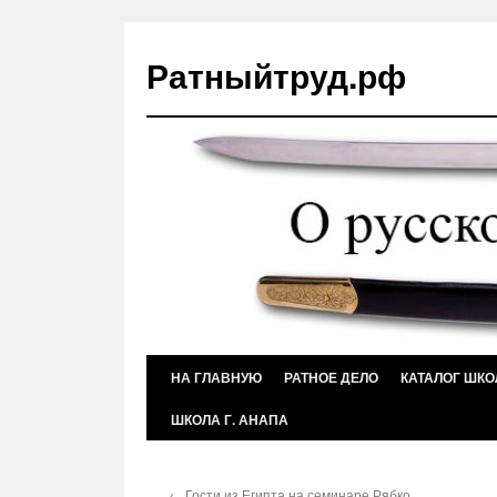
Ратныйтруд.рф
Перейти
НА ГЛАВНУЮ
РАТНОЕ ДЕЛО
КАТАЛОГ ШКО
к
ШКОЛА Г. АНАПА
содержимому
←
Гости из Египта на семинаре Рябко