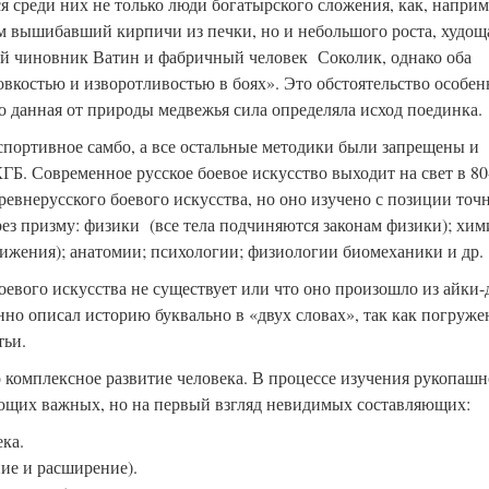
 среди них не только люди богатырского сложения, как, наприм
ом вышибавший кирпичи из печки, но и небольшого роста, худощ
ой чиновник Ватин и фабричный человек Соколик, однако оба
вкостью и изворотливостью в боях». Это обстоятельство особен
о данная от природы медвежья сила определяла исход поединка.
портивное самбо, а все остальные методики были запрещены и
Б. Современное русское боевое искусство выходит на свет в 80
древнерусского боевого искусства, но оно изучено с позиции точ
рез призму: физики (все тела подчиняются законам физики); хи
ижения); анатомии; психологии; физиологии биомеханики и др.
боевого искусства не существует или что оно произошло из айки
но описал историю буквально в «двух словах», так как погруже
тьи.
о комплексное развитие человека. В процессе изучения рукопашн
их важных, но на первый взгляд невидимых составляющих:
ка.
ие и расширение).