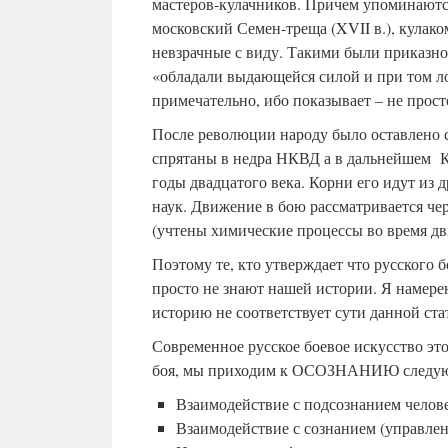
мастеров-кулачников. Причем упоминаются
московский Семен-треща (XVII в.), кулак
невзрачные с виду. Такими были приказн
«обладали выдающейся силой и при том ло
примечательно, ибо показывает – не прост
После революции народу было оставлено с
спрятаны в недра НКВД а в дальнейшем КГ
годы двадцатого века. Корни его идут из 
наук. Движение в бою рассматривается че
(учтены химические процессы во время дв
Поэтому те, кто утверждает что русского 
просто не знают нашей истории. Я намерен
историю не соответствует сути данной ста
Современное русское боевое искусство эт
боя, мы приходим к ОСОЗНАНИЮ следующ
Взаимодействие с подсознанием челове
Взаимодействие с сознанием (управлен