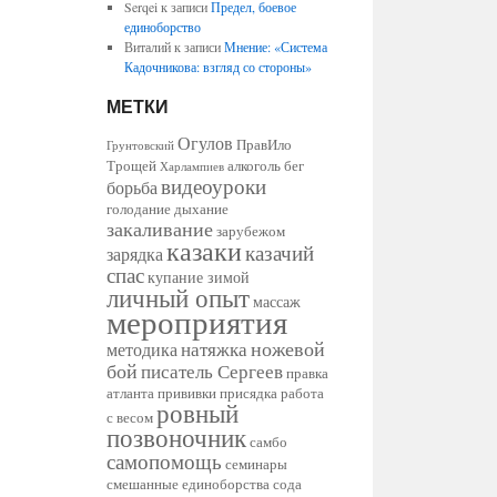
Serqei
к записи
Предел, боевое
единоборство
Виталий
к записи
Мнение: «Система
Кадочникова: взгляд со стороны»
МЕТКИ
Огулов
ПравИло
Грунтовский
Трощей
алкоголь
бег
Харлампиев
видеоуроки
борьба
голодание
дыхание
закаливание
зарубежом
казаки
казачий
зарядка
спас
купание зимой
личный опыт
массаж
мероприятия
ножевой
натяжка
методика
бой
писатель Сергеев
правка
атланта
прививки
присядка
работа
ровный
с весом
позвоночник
самбо
самопомощь
семинары
смешанные единоборства
сода