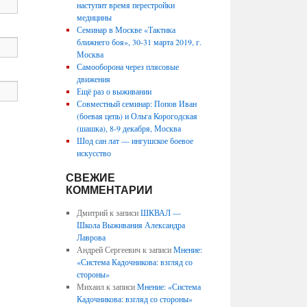
наступит время перестройки
медицины
Семинар в Москве «Тактика
ближнего боя», 30-31 марта 2019, г.
Москва
Самооборона через плясовые
движения
Ещё раз о выживании
Совместный семинар: Попов Иван
(боевая цепь) и Ольга Корогодская
(шашка), 8-9 декабря, Москва
Шод сан лат — ингушское боевое
искусство
СВЕЖИЕ
КОММЕНТАРИИ
Дмитрий
к записи
ШКВАЛ —
Школа Выживания Александра
Лаврова
Андрей Сергеевич
к записи
Мнение:
«Система Кадочникова: взгляд со
стороны»
Михаил
к записи
Мнение: «Система
Кадочникова: взгляд со стороны»