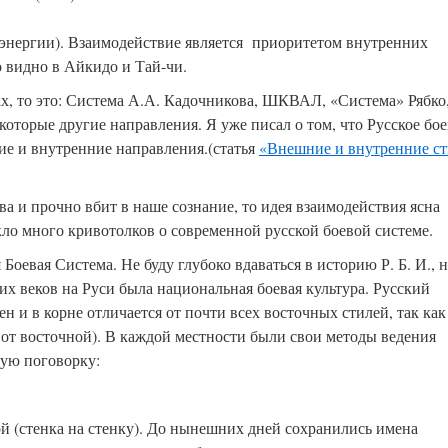
энергии). Взаимодействие является приоритетом внутренних
 видно в Айкидо и Тай-чи.
ах, то это: Система А.А. Кадочникова, ШКВАЛ, «Система» Рябко
орые другие направления. Я уже писал о том, что Русское бое
ие и внутренние направления.(статья
«Внешние и внутренние с
а и прочно вбит в наше сознание, то идея взаимодействия ясна
икло много кривотолков о современной русской боевой системе.
Боевая Система. Не буду глубоко вдаваться в историю Р. Б. И., н
их веков на Руси была национальная боевая культура. Русский
 и в корне отличается от почти всех восточных стилей, так как
от восточной). В каждой местности были свои методы ведения
рую поговорку:
й (стенка на стенку). До нынешних дней сохранились имена