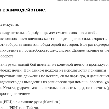
и взаимодействие.
х искусств.
 виду не только борьбу в прямом смысле слова но и любое
 использованием внешних качеств поединщиков: сила, скорость,
тивоборства является победа одной из сторон. Еще раз подчерк
олкновение и противоборство двух систем. Данное явление являе
оборств.
и рукопашный бой является не конечной целью, а промежуто
лубоких целей. При данном подходе не используются принципы
опротивления, движения по вектору силы партнера, и дальнейше
адающего для выведения из равновесия при помощи бросков, уд
. Кстати, ударами можно не только наносить вред, но и лечить (
 просто движением:
 (РБИ) или липкие руки (Китайск.)
(РБИ) или Тай-чи.