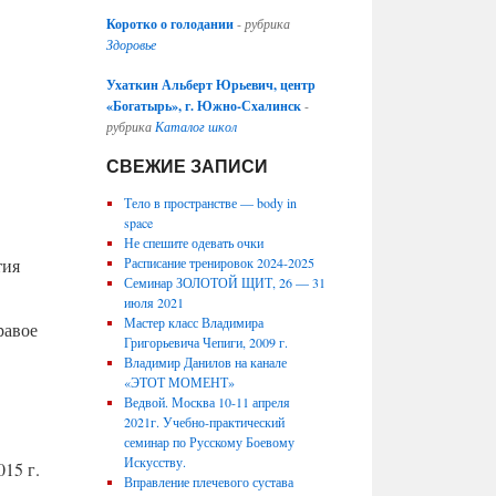
Коротко о голодании
-
рубрика
Здоровье
Ухаткин Альберт Юрьевич, центр
«Богатырь», г. Южно-Схалинск
-
рубрика
Каталог школ
СВЕЖИЕ ЗАПИСИ
Тело в пространстве — body in
space
Не спешите одевать очки
тия
Расписание тренировок 2024-2025
Семинар ЗОЛОТОЙ ЩИТ, 26 — 31
июля 2021
Мастер класс Владимира
равое
Григорьевича Чепиги, 2009 г.
Владимир Данилов на канале
«ЭТОТ МОМЕНТ»
Ведвой. Москва 10-11 апреля
2021г. Учебно-практический
семинар по Русскому Боевому
Искусству.
015 г.
Вправление плечевого сустава