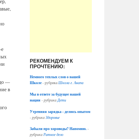
ер,
авые,
но
-е
ных
РЕКОМЕНДУЕМ К
мии
ПРОЧТЕНИЮ:
Немного теплых слов о нашей
-до —
Школе
- рубрика
Школа г. Анапа
ние в
Мы в ответе за будущее нашей
нации
-
рубрика
Дети
ого
Утренняя зарядка - делюсь опытом
-
рубрика
Здоровье
Забыли про хороводы? Напомню.
-
рубрика
Ратное дело