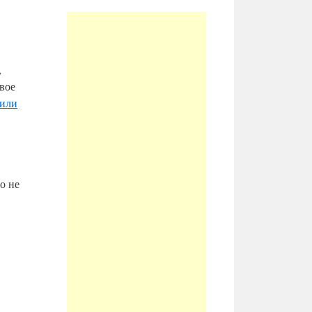
,
вое
тили
о не