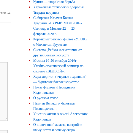
Кушти — индийская борьба
Утраченные технологии здоровья.
Твердая подушка
ства
→
Сибирская Казачья Боевая
Традиция «БУРЫЙ МЕДВЕДЬ».
Семинар в Москве 22 — 23
февраля 2020 г.
Короткометражный фильм «УРОК»
с Михаилом Грудевым
Система (Рябко) и её отличия от
других боевых искусств
Москва 19-20 октября 2019г.
Учебно-практический семинар по
системе «ВЕДВОЙ».
Хара моритон («черные всадники»)
— бурятское боевое искусство
Показ фильма «Наследники
Кадочникова»
О русском стиле
Памяти Великого Человека
Посвящается…
Ушёл из жизни Алексей Алексеевич
Кадочников
О вилочковой железе, настройке
иммунитета и почему скоро