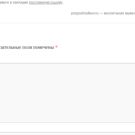
бавьте в закладки
постоянную ссылку
.
propodrostkov.ru — воспитание муже
*
зательные поля помечены