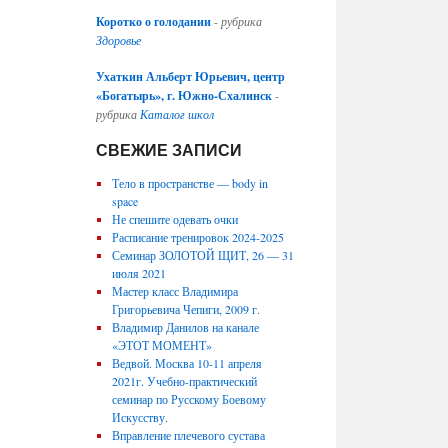
Коротко о голодании
-
рубрика
Здоровье
Ухаткин Альберт Юрьевич, центр
«Богатырь», г. Южно-Схалинск
-
рубрика
Каталог школ
СВЕЖИЕ ЗАПИСИ
Тело в пространстве — body in
space
Не спешите одевать очки
Расписание тренировок 2024-2025
Семинар ЗОЛОТОЙ ЩИТ, 26 — 31
июля 2021
Мастер класс Владимира
Григорьевича Чепиги, 2009 г.
Владимир Данилов на канале
«ЭТОТ МОМЕНТ»
Ведвой. Москва 10-11 апреля
2021г. Учебно-практический
семинар по Русскому Боевому
Искусству.
Вправление плечевого сустава