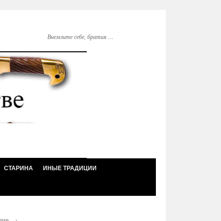
Внемлите себе, братия …
СТАРИНА
ИНЫЕ ТРАДИЦИИ
вие.
→