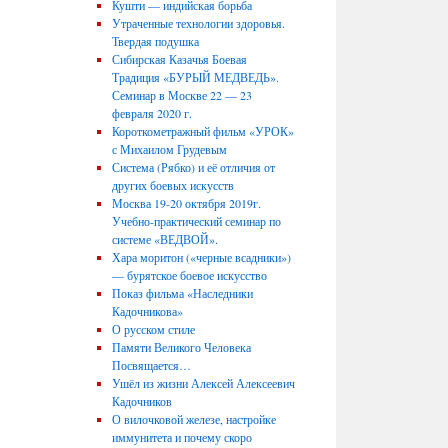
Кушти — индийская борьба
Утраченные технологии здоровья.
Твердая подушка
Сибирская Казачья Боевая
Традиция «БУРЫЙ МЕДВЕДЬ».
Семинар в Москве 22 — 23
февраля 2020 г.
Короткометражный фильм «УРОК»
с Михаилом Грудевым
Система (Рябко) и её отличия от
других боевых искусств
Москва 19-20 октября 2019г.
Учебно-практический семинар по
системе «ВЕДВОЙ».
Хара моритон («черные всадники»)
— бурятское боевое искусство
Показ фильма «Наследники
Кадочникова»
О русском стиле
Памяти Великого Человека
Посвящается…
Ушёл из жизни Алексей Алексеевич
Кадочников
О вилочковой железе, настройке
иммунитета и почему скоро