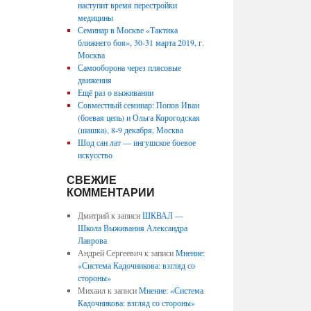
наступит время перестройки
медицины
Семинар в Москве «Тактика
ближнего боя», 30-31 марта 2019, г.
Москва
Самооборона через плясовые
движения
Ещё раз о выживании
Совместный семинар: Попов Иван
(боевая цепь) и Ольга Корогодская
(шашка), 8-9 декабря, Москва
Шод сан лат — ингушское боевое
искусство
СВЕЖИЕ
КОММЕНТАРИИ
Дмитрий
к записи
ШКВАЛ —
Школа Выживания Александра
Лаврова
Андрей Сергеевич
к записи
Мнение:
«Система Кадочникова: взгляд со
стороны»
Михаил
к записи
Мнение: «Система
Кадочникова: взгляд со стороны»