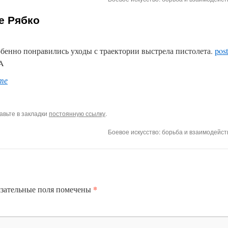
ре Рябко
бенно понравились уходы с траектории выстрела пистолета.
pos
7A
те
бавьте в закладки
постоянную ссылку
.
Боевое искусство: борьба и взаимодейст
*
зательные поля помечены