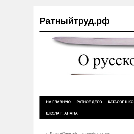
Ратныйтруд.рф
Перейти
НА ГЛАВНУЮ
РАТНОЕ ДЕЛО
КАТАЛОГ ШКО
к
ШКОЛА Г. АНАПА
содержимому
←
РатныйТруд.рф — наклейка на авто