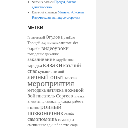
Serqei
к записи
Предел, боевое
единоборство
Виталий
к записи
Мнение: «Система
Кадочникова: взгляд со стороны»
МЕТКИ
Огулов
ПравИло
Грунтовский
Трощей
алкоголь
бег
Харлампиев
видеоуроки
борьба
голодание
дыхание
закаливание
зарубежом
казаки
казачий
зарядка
спас
купание зимой
личный опыт
массаж
мероприятия
ножевой
натяжка
методика
бой
писатель Сергеев
правка
атланта
прививки
присядка
работа
ровный
с весом
позвоночник
самбо
самопомощь
семинары
смешанные единоборства
сода