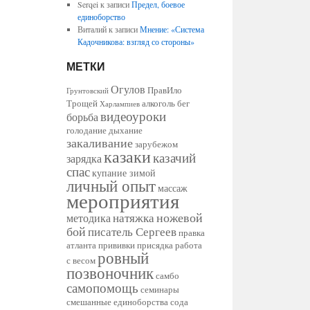
Serqei
к записи
Предел, боевое
единоборство
Виталий
к записи
Мнение: «Система
Кадочникова: взгляд со стороны»
МЕТКИ
Огулов
ПравИло
Грунтовский
Трощей
алкоголь
бег
Харлампиев
видеоуроки
борьба
голодание
дыхание
закаливание
зарубежом
казаки
казачий
зарядка
спас
купание зимой
личный опыт
массаж
мероприятия
ножевой
натяжка
методика
бой
писатель Сергеев
правка
атланта
прививки
присядка
работа
ровный
с весом
позвоночник
самбо
самопомощь
семинары
смешанные единоборства
сода