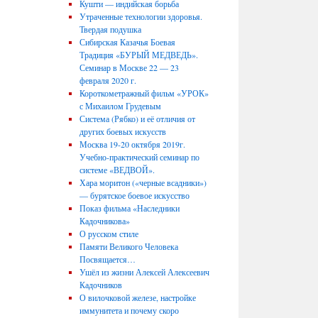
Кушти — индийская борьба
Утраченные технологии здоровья.
Твердая подушка
Сибирская Казачья Боевая
Традиция «БУРЫЙ МЕДВЕДЬ».
Семинар в Москве 22 — 23
февраля 2020 г.
Короткометражный фильм «УРОК»
с Михаилом Грудевым
Система (Рябко) и её отличия от
других боевых искусств
Москва 19-20 октября 2019г.
Учебно-практический семинар по
системе «ВЕДВОЙ».
Хара моритон («черные всадники»)
— бурятское боевое искусство
Показ фильма «Наследники
Кадочникова»
О русском стиле
Памяти Великого Человека
Посвящается…
Ушёл из жизни Алексей Алексеевич
Кадочников
О вилочковой железе, настройке
иммунитета и почему скоро