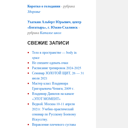
Коротко о голодании
-
рубрика
Здоровье
Ухаткин Альберт Юрьевич, центр
«Богатырь», г. Южно-Схалинск
-
рубрика
Каталог школ
СВЕЖИЕ ЗАПИСИ
Тело в пространстве — body in
space
Не спешите одевать очки
Расписание тренировок 2024-2025
Семинар ЗОЛОТОЙ ЩИТ, 26 — 31
июля 2021
Мастер класс Владимира
Григорьевича Чепиги, 2009 г.
Владимир Данилов на канале
«ЭТОТ МОМЕНТ»
Ведвой. Москва 10-11 апреля
2021г. Учебно-практический
семинар по Русскому Боевому
Искусству.
Вправление плечевого сустава