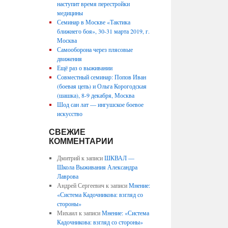
наступит время перестройки
медицины
Семинар в Москве «Тактика
ближнего боя», 30-31 марта 2019, г.
Москва
Самооборона через плясовые
движения
Ещё раз о выживании
Совместный семинар: Попов Иван
(боевая цепь) и Ольга Корогодская
(шашка), 8-9 декабря, Москва
Шод сан лат — ингушское боевое
искусство
СВЕЖИЕ
КОММЕНТАРИИ
Дмитрий
к записи
ШКВАЛ —
Школа Выживания Александра
Лаврова
Андрей Сергеевич
к записи
Мнение:
«Система Кадочникова: взгляд со
стороны»
Михаил
к записи
Мнение: «Система
Кадочникова: взгляд со стороны»