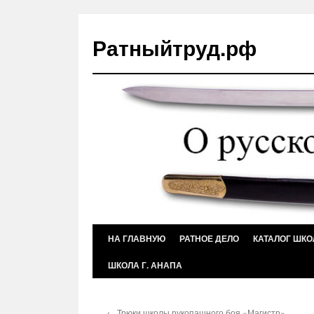
Ратныйтруд.рф
Перейти
НА ГЛАВНУЮ
РАТНОЕ ДЕЛО
КАТАЛОГ ШКО
к
ШКОЛА Г. АНАПА
содержимому
←
Трюки школы рукопашного боя «Магистр»