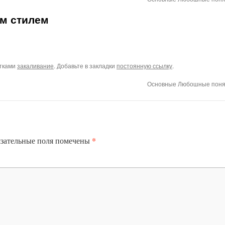
им стилем
тками
закаливание
. Добавьте в закладки
постоянную ссылку
.
Основные Любошные пон
*
зательные поля помечены